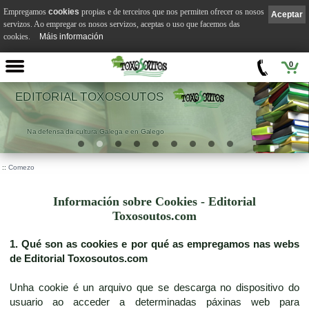
Empregamos
cookies
propias e de terceiros que nos permiten ofrecer os nosos
Aceptar
servizos. Ao empregar os nosos servizos, aceptas o uso que facemos das
cookies.
Máis información
0
EDITORIAL TOXOSOUTOS
Na defensa da cultura Galega e en Galego
::
Comezo
Información sobre Cookies - Editorial
Toxosoutos.com
1. Qué son as cookies e por qué as empregamos nas webs
de Editorial Toxosoutos.com
Unha cookie é un arquivo que se descarga no dispositivo do
usuario ao acceder a determinadas páxinas web para