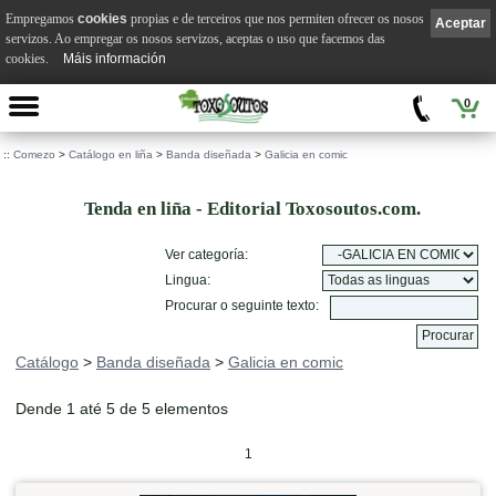
Empregamos
cookies
propias e de terceiros que nos permiten ofrecer os nosos
Aceptar
servizos. Ao empregar os nosos servizos, aceptas o uso que facemos das
cookies.
Máis información
0
::
Comezo
>
Catálogo en liña
>
Banda diseñada
>
Galicia en comic
Tenda en liña - Editorial Toxosoutos.com.
Ver categoría:
Lingua:
Procurar o seguinte texto:
Catálogo
>
Banda diseñada
>
Galicia en comic
Dende 1 até 5 de 5 elementos
1