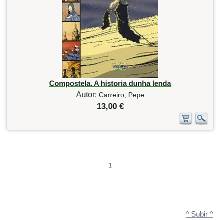
Compostela. A historia dunha lenda
Autor:
Carreiro, Pepe
13,00 €
1
^ Subir ^