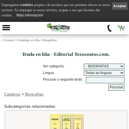
Empregamos
cookies
propias e de terceiros que nos permiten ofrecer os nosos
Aceptar
servizos. Ao empregar os nosos servizos, aceptas o uso que facemos das
cookies.
Máis información
0
::
Comezo
>
Catálogo en liña
>
Biografías
Tenda en liña - Editorial Toxosoutos.com.
Ver categoría:
Lingua:
Procurar o seguinte texto:
Catálogo
>
Biografías
Subcategorías relacionadas: