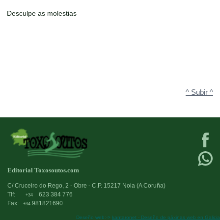
Desculpe as molestias
^ Subir ^
Editorial Toxosoutos.com
C/ Cruceiro do Rego, 2 - Obre - C.P. 15217 Noia (A Coruña)
Tlf:
623 384 776
+34
Fax:
981821690
+34
Deseño web:->
kantaronet - Deseño de páxinas web en Galicia