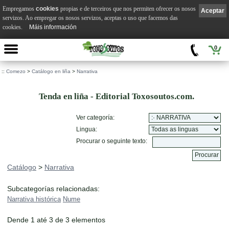
Empregamos
cookies
propias e de terceiros que nos permiten ofrecer os nosos
Aceptar
servizos. Ao empregar os nosos servizos, aceptas o uso que facemos das
cookies.
Máis información
0
::
Comezo
>
Catálogo en liña
>
Narrativa
Tenda en liña - Editorial Toxosoutos.com.
Ver categoría:
Lingua:
Procurar o seguinte texto:
Catálogo
>
Narrativa
Subcategorías relacionadas:
Narrativa histórica
Nume
Dende 1 até 3 de 3 elementos