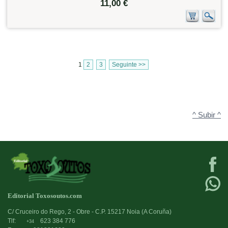
11,00 €
1
2
3
Seguinte >>
^ Subir ^
Editorial Toxosoutos.com
C/ Cruceiro do Rego, 2 - Obre - C.P. 15217 Noia (A Coruña)
Tlf:
623 384 776
+34