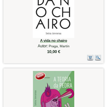
A vida no chairo
Autor:
Praga, Martín
10,00 €