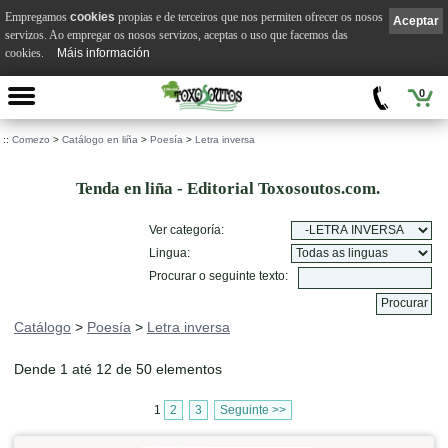
Empregamos
cookies
propias e de terceiros que nos permiten ofrecer os nosos
Aceptar
servizos. Ao empregar os nosos servizos, aceptas o uso que facemos das
cookies.
Máis información
0
::
Comezo
>
Catálogo en liña
>
Poesía
>
Letra inversa
Tenda en liña - Editorial Toxosoutos.com.
Ver categoría:
Lingua:
Procurar o seguinte texto:
Catálogo
>
Poesía
>
Letra inversa
Dende 1 até 12 de 50 elementos
1
2
3
Seguinte >>