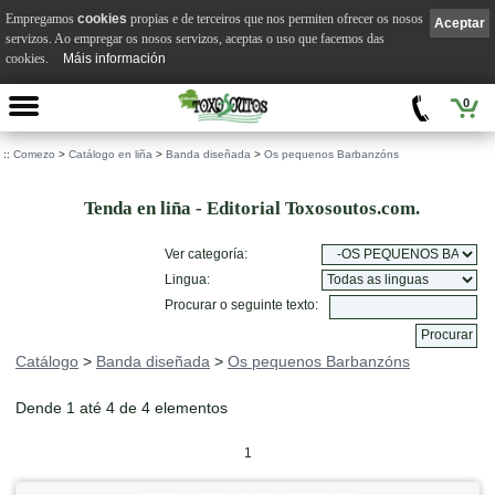
Empregamos
cookies
propias e de terceiros que nos permiten ofrecer os nosos
Aceptar
servizos. Ao empregar os nosos servizos, aceptas o uso que facemos das
cookies.
Máis información
0
::
Comezo
>
Catálogo en liña
>
Banda diseñada
>
Os pequenos Barbanzóns
Tenda en liña - Editorial Toxosoutos.com.
Ver categoría:
Lingua:
Procurar o seguinte texto:
Catálogo
>
Banda diseñada
>
Os pequenos Barbanzóns
Dende 1 até 4 de 4 elementos
1