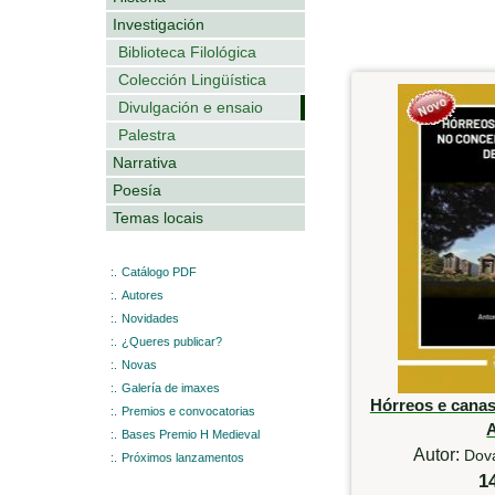
Investigación
Biblioteca Filológica
Colección Lingüística
Divulgación e ensaio
Palestra
Narrativa
Poesía
Temas locais
:.
Catálogo PDF
:.
Autores
:.
Novidades
:.
¿Queres publicar?
:.
Novas
:.
Galería de imaxes
Hórreos e canas
:.
Premios e convocatorias
:.
Bases Premio H Medieval
Autor:
Dova
:.
Próximos lanzamentos
1