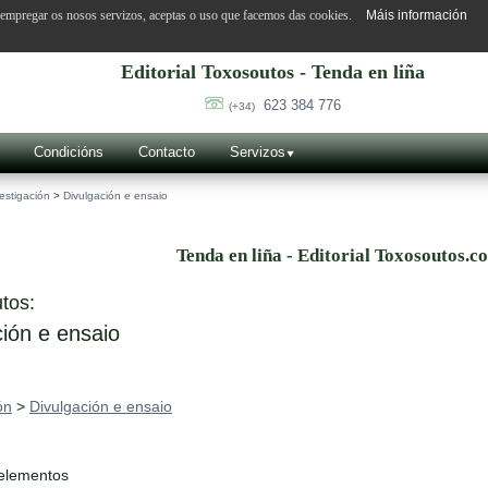
o empregar os nosos servizos, aceptas o uso que facemos das cookies.
Máis información
Editorial Toxosoutos - Tenda en liña
623 384 776
(+34)
Condicións
Contacto
Servizos
estigación
>
Divulgación e ensaio
Tenda en liña - Editorial Toxosoutos.c
tos:
ión e ensaio
ón
>
Divulgación e ensaio
 elementos