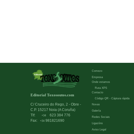
Comezo
Empresa
Onde estamos
Ruta XPS
Contacto
Editorial Toxosoutos.com
Código QR - Cáptura rápida
C/ Cruceiro do Rego, 2 - Obre -
Novas
C.P. 15217 Noia (A Coruña)
Galería
Tlf:
623 384 776
+34
Redes Sociais
Fax:
981821690
+34
Ligazóns
Aviso Legal