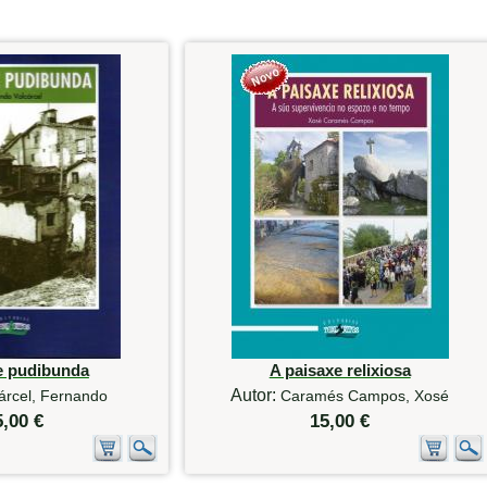
e pudibunda
A paisaxe relixiosa
Autor:
árcel, Fernando
Caramés Campos, Xosé
5,00 €
15,00 €