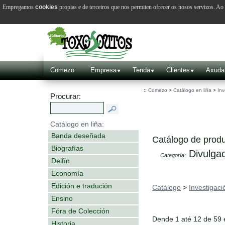
Empregamos
cookies
propias e de terceiros que nos permiten ofrecer os nosos servizos. A
Comezo
Empresa
Tenda
Clientes
Axuda
::
Comezo
>
Catálogo en liña
>
Inv
Procurar:
Catálogo en liña:
Banda deseñada
Catálogo de produ
Biografías
Divulgac
Categoría:
Delfín
Economía
Edición e tradución
Catálogo
>
Investigaci
Ensino
Fóra de Colección
Dende 1 até 12 de 59
Historia