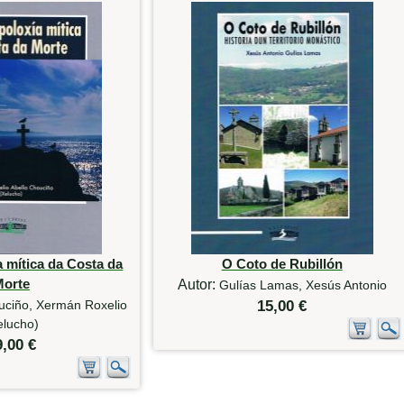
 mítica da Costa da
O Coto de Rubillón
Morte
Autor:
Gulías Lamas, Xesús Antonio
uciño, Xermán Roxelio
15,00 €
elucho)
9,00 €