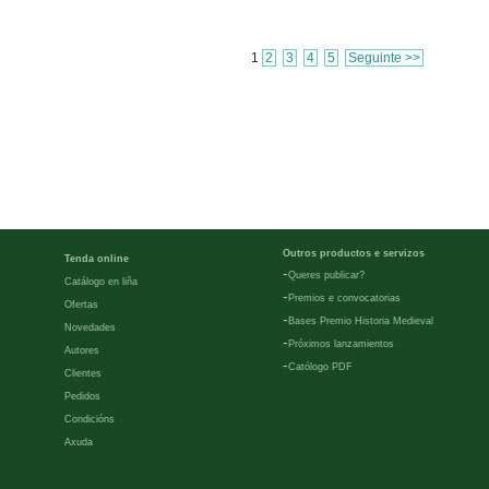
1
2
3
4
5
Seguinte >>
Outros productos e servizos
Tenda online
-
Queres publicar?
Catálogo en liña
-
Premios e convocatorias
Ofertas
-
Bases Premio Historia Medieval
Novedades
-
Próximos lanzamientos
Autores
-
Católogo PDF
Clientes
Pedidos
Condicións
Axuda