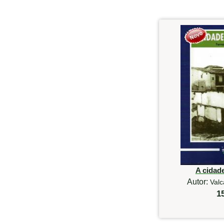
A cidad
Autor:
Valc
1