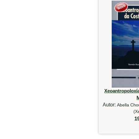
Xeoantropoloxía
Autor:
Abella Cho
(X
1