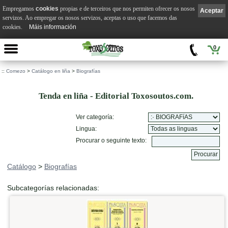
Empregamos
cookies
propias e de terceiros que nos permiten ofrecer os nosos
Aceptar
servizos. Ao empregar os nosos servizos, aceptas o uso que facemos das
cookies.
Máis información
0
::
Comezo
>
Catálogo en liña
>
Biografías
Tenda en liña - Editorial Toxosoutos.com.
Ver categoría:
Lingua:
Procurar o seguinte texto:
Catálogo
>
Biografías
Subcategorías relacionadas: