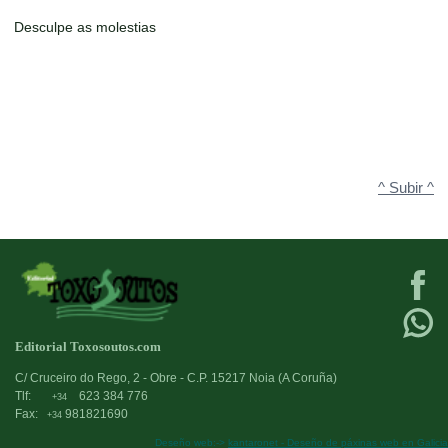
Desculpe as molestias
^ Subir ^
Editorial Toxosoutos.com
C/ Cruceiro do Rego, 2 - Obre - C.P. 15217 Noia (A Coruña)
Tlf:
623 384 776
+34
Fax:
981821690
+34
Deseño web:->
kantaronet - Deseño de páxinas web en Galicia