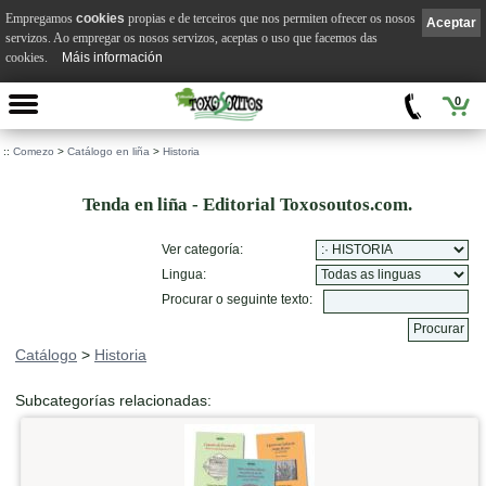
Empregamos
cookies
propias e de terceiros que nos permiten ofrecer os nosos
Aceptar
servizos. Ao empregar os nosos servizos, aceptas o uso que facemos das
cookies.
Máis información
0
::
Comezo
>
Catálogo en liña
>
Historia
Tenda en liña - Editorial Toxosoutos.com.
Ver categoría:
Lingua:
Procurar o seguinte texto:
Catálogo
>
Historia
Subcategorías relacionadas: