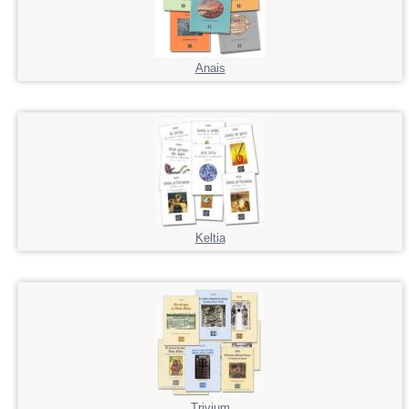
Anais
Keltia
Trivium