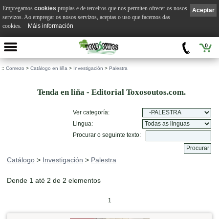
Empregamos
cookies
propias e de terceiros que nos permiten ofrecer os nosos
Aceptar
servizos. Ao empregar os nosos servizos, aceptas o uso que facemos das
cookies.
Máis información
0
::
Comezo
>
Catálogo en liña
>
Investigación
>
Palestra
Tenda en liña - Editorial Toxosoutos.com.
Ver categoría:
Lingua:
Procurar o seguinte texto:
Catálogo
>
Investigación
>
Palestra
Dende 1 até 2 de 2 elementos
1