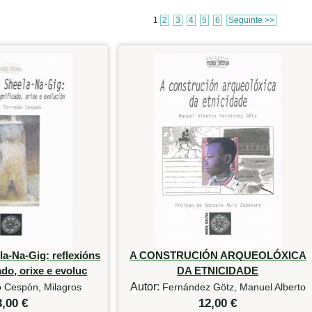
1
2
3
4
5
6
Seguinte >>
a-Na-Gig: reflexións
A CONSTRUCIÓN ARQUEOLÓXICA
ado, orixe e evoluc
DA ETNICIDADE
Autor:
o Cespón, Milagros
Fernández Götz, Manuel Alberto
3,00 €
12,00 €