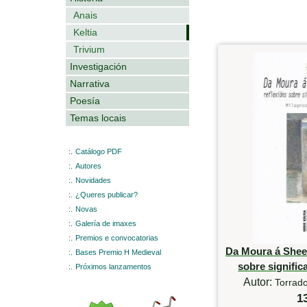
Anais
Keltia
Trivium
Investigación
Narrativa
Poesía
Temas locais
:.
Catálogo PDF
:.
Autores
:.
Novidades
:.
¿Queres publicar?
:.
Novas
:.
Galería de imaxes
:.
Premios e convocatorias
Da Moura á Sheel
:.
Bases Premio H Medieval
sobre signific
:.
Próximos lanzamentos
Autor:
Torrad
1