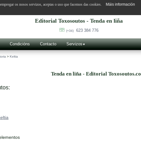
o empregar os nosos servizos, aceptas o uso que facemos das cookies.
Máis información
Editorial Toxosoutos - Tenda en liña
623 384 776
(+34)
Condicións
Contacto
Servizos
toria
>
Keltia
Tenda en liña - Editorial Toxosoutos.c
tos:
eltia
 elementos