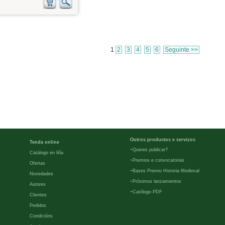
1
2
3
4
5
6
Seguinte >>
Outros productos e servizos
Tenda online
-
Queres publicar?
Catálogo en liña
-
Premios e convocatorias
Ofertas
-
Bases Premio Historia Medieval
Novedades
-
Próximos lanzamientos
Autores
-
Católogo PDF
Clientes
Pedidos
Condicións