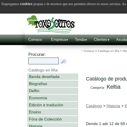
Empregamos
cookies
propias e de terceiros que nos permiten ofrecer os nosos servizos. A
Comezo
Empresa
Tenda
Clientes
Axuda
::
Comezo
>
Catálogo en liña
>
His
Procurar:
Catálogo en liña:
Banda deseñada
Catálogo de produ
Biografías
Keltia
Categoría:
Delfín
Economía
Edición e tradución
Catálogo
>
Historia
>
K
Ensino
Fóra de Colección
Dende 1 até 12 de 68
Historia