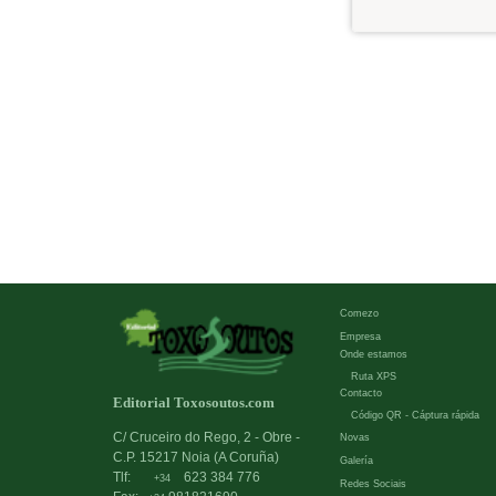
Comezo
Empresa
Onde estamos
Ruta XPS
Contacto
Editorial Toxosoutos.com
Código QR - Cáptura rápida
C/ Cruceiro do Rego, 2 - Obre -
Novas
C.P. 15217 Noia (A Coruña)
Galería
Tlf:
623 384 776
+34
Redes Sociais