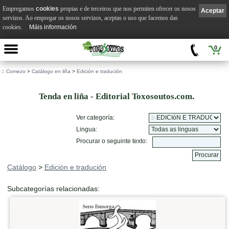
Empregamos
cookies
propias e de terceiros que nos permiten ofrecer os nosos
Aceptar
servizos. Ao empregar os nosos servizos, aceptas o uso que facemos das
cookies.
Máis información
0
::
Comezo
>
Catálogo en liña
>
Edición e tradución
Tenda en liña - Editorial Toxosoutos.com.
Ver categoría:
Lingua:
Procurar o seguinte texto:
Catálogo
>
Edición e tradución
Subcategorías relacionadas: