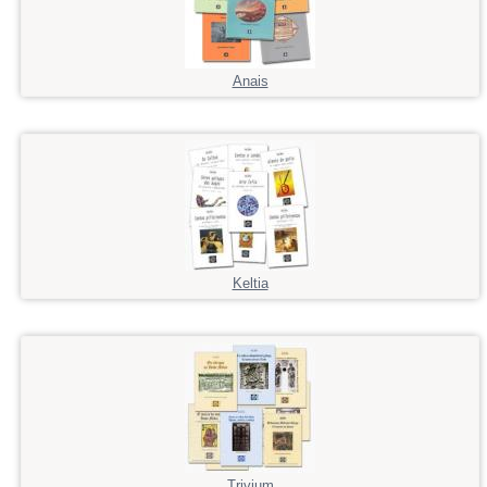
Anais
Keltia
Trivium