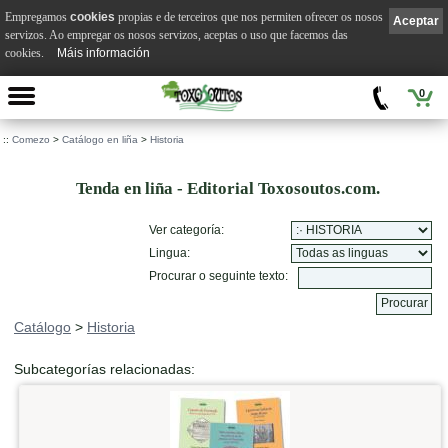
Empregamos
cookies
propias e de terceiros que nos permiten ofrecer os nosos
Aceptar
servizos. Ao empregar os nosos servizos, aceptas o uso que facemos das
cookies.
Máis información
0
::
Comezo
>
Catálogo en liña
>
Historia
Tenda en liña - Editorial Toxosoutos.com.
Ver categoría:
Lingua:
Procurar o seguinte texto:
Catálogo
>
Historia
Subcategorías relacionadas: