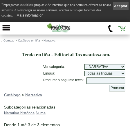
Empregamos
cookies
propias e de terceiros que nos permiten ofrecer os nosos
Aceptar
servizos. Ao empregar os nosos servizos, aceptas o uso que facemos das
cookies.
Máis información
0
::
Comezo
>
Catálogo en liña
>
Narrativa
Tenda en liña - Editorial Toxosoutos.com.
Ver categoría:
Lingua:
Procurar o seguinte texto:
Catálogo
>
Narrativa
Subcategorías relacionadas:
Narrativa histórica
Nume
Dende 1 até 3 de 3 elementos