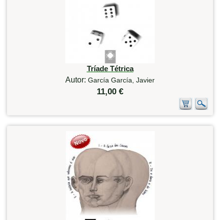
Tríade Tétrica
Autor:
García García, Javier
11,00 €