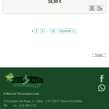
18,00 €
1
2
3
...
18
Seguinte >>
^ Subir ^
Editorial Toxosoutos.com
C/ Cruceiro do Rego, 2 - Obre - C.P. 15217 Noia (A Coruña)
Tlf:
623 384 776
+34