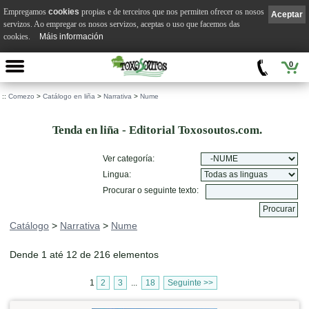
Empregamos
cookies
propias e de terceiros que nos permiten ofrecer os nosos
Aceptar
servizos. Ao empregar os nosos servizos, aceptas o uso que facemos das
cookies.
Máis información
0
::
Comezo
>
Catálogo en liña
>
Narrativa
>
Nume
Tenda en liña - Editorial Toxosoutos.com.
Ver categoría:
Lingua:
Procurar o seguinte texto:
Catálogo
>
Narrativa
>
Nume
Dende 1 até 12 de 216 elementos
1
2
3
...
18
Seguinte >>