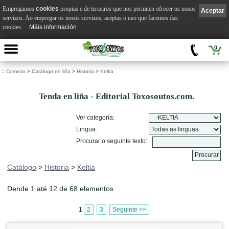
Empregamos
cookies
propias e de terceiros que nos permiten ofrecer os nosos
Aceptar
servizos. Ao empregar os nosos servizos, aceptas o uso que facemos das
cookies.
Máis información
0
::
Comezo
>
Catálogo en liña
>
Historia
>
Keltia
Tenda en liña - Editorial Toxosoutos.com.
Ver categoría:
Lingua:
Procurar o seguinte texto:
Catálogo
>
Historia
>
Keltia
Dende 1 até 12 de 68 elementos
1
2
3
Seguinte >>