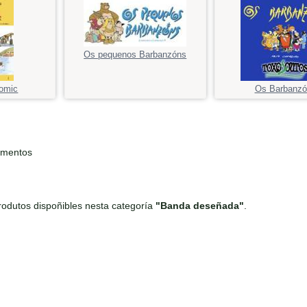
Os pequenos Barbanzóns
comic
Os Barbanzó
ementos
odutos dispoñibles nesta categoría
"Banda deseñada"
.