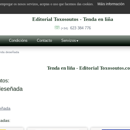
o empregar os nosos servizos, aceptas o uso que facemos das cookies.
Máis información
Editorial Toxosoutos - Tenda en liña
623 384 776
(+34)
Condicións
Contacto
Servizos
nda deseñada
Tenda en liña - Editorial Toxosoutos.c
tos:
eseñada
eñada
nadas: