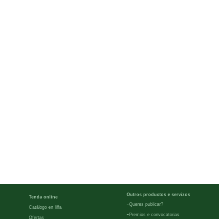
Outros productos e servizos
Tenda online
-
Queres publicar?
Catálogo en liña
-
Premios e convocatorias
Ofertas