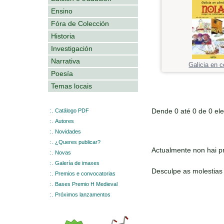
Ensino
Fóra de Colección
Historia
Investigación
Narrativa
Galicia en 
Poesía
Temas locais
Dende 0 até 0 de 0 el
:.
Catálogo PDF
:.
Autores
:.
Novidades
:.
¿Queres publicar?
Actualmente non hai pr
:.
Novas
:.
Galería de imaxes
Desculpe as molestias
:.
Premios e convocatorias
:.
Bases Premio H Medieval
:.
Próximos lanzamentos