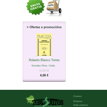
>
Ofertas e promocións
Roberto Blanco Torres
González Pérez, Clodio
6,50 €
4,00 €
Comezo
Empresa
Onde estamos