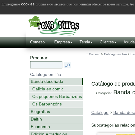
Empregamos
cookies
propias e de terceiros que nos permiten ofrecer os nosos servizos. A
Comezo
Empresa
Tenda
Clientes
Axuda
::
Comezo
>
Catálogo en liña
>
Ba
Procurar:
Catálogo en liña:
Banda deseñada
Catálogo de produ
Galicia en comic
Banda d
Categoría:
Os pequenos Barbanzóns
Os Barbanzóns
Biografías
Catálogo
>
Banda des
Delfín
Subcategorías relacio
Economía
Edición e tradución