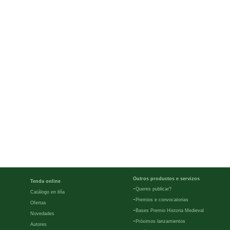
Outros productos e servizos
Tenda online
-
Queres publicar?
Catálogo en liña
-
Premios e convocatorias
Ofertas
-
Bases Premio Historia Medieval
Novedades
-
Próximos lanzamientos
Autores