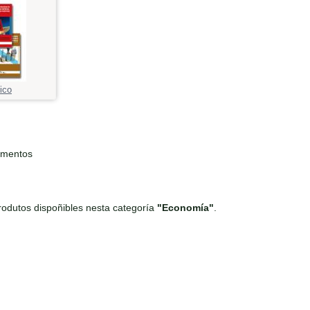
ico
ementos
odutos dispoñibles nesta categoría
"Economía"
.