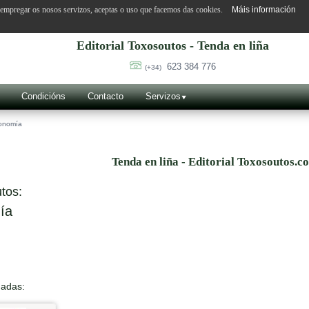
o empregar os nosos servizos, aceptas o uso que facemos das cookies.
Máis información
Editorial Toxosoutos - Tenda en liña
623 384 776
(+34)
Condicións
Contacto
Servizos
onomía
Tenda en liña - Editorial Toxosoutos.c
tos:
ía
nadas: