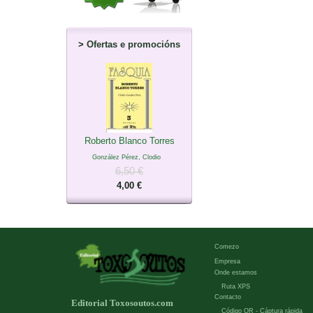
>
Ofertas e promocións
Roberto Blanco Torres
González Pérez, Clodio
6,50 €
4,00 €
Comezo
Empresa
Onde estamos
Ruta XPS
Contacto
Editorial Toxosoutos.com
Código QR - Cáptura rápida