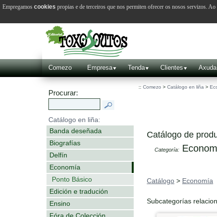
Empregamos
cookies
propias e de terceiros que nos permiten ofrecer os nosos servizos. A
Comezo
Empresa
Tenda
Clientes
Axuda
::
Comezo
>
Catálogo en liña
>
Ec
Procurar:
Catálogo en liña:
Banda deseñada
Catálogo de produ
Biografías
Econom
Categoría:
Delfín
Economía
Ponto Básico
Catálogo
>
Economía
Edición e tradución
Subcategorías relacio
Ensino
Fóra de Colección