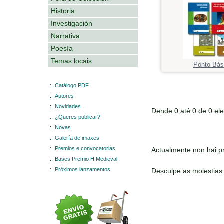
Historia
Investigación
Narrativa
Poesía
Temas locais
Ponto Bás
:.
Catálogo PDF
:.
Autores
:.
Novidades
Dende 0 até 0 de 0 el
:.
¿Queres publicar?
:.
Novas
:.
Galería de imaxes
:.
Premios e convocatorias
Actualmente non hai pr
:.
Bases Premio H Medieval
:.
Próximos lanzamentos
Desculpe as molestias