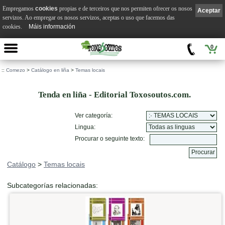
Empregamos
cookies
propias e de terceiros que nos permiten ofrecer os nosos
Aceptar
servizos. Ao empregar os nosos servizos, aceptas o uso que facemos das
cookies.
Máis información
0
::
Comezo
>
Catálogo en liña
>
Temas locais
Tenda en liña - Editorial Toxosoutos.com.
Ver categoría:
Lingua:
Procurar o seguinte texto:
Catálogo
>
Temas locais
Subcategorías relacionadas: