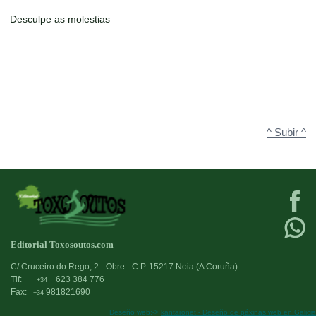
Desculpe as molestias
^ Subir ^
Editorial Toxosoutos.com
C/ Cruceiro do Rego, 2 - Obre - C.P. 15217 Noia (A Coruña)
Tlf:
623 384 776
+34
Fax:
981821690
+34
Deseño web:->
kantaronet - Deseño de páxinas web en Galicia