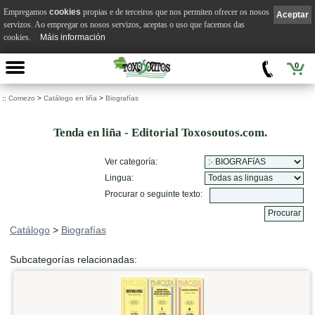
Empregamos
cookies
propias e de terceiros que nos permiten ofrecer os nosos
Aceptar
servizos. Ao empregar os nosos servizos, aceptas o uso que facemos das
cookies.
Máis información
0
::
Comezo
>
Catálogo en liña
>
Biografías
Tenda en liña - Editorial Toxosoutos.com.
Ver categoría:
Lingua:
Procurar o seguinte texto:
Catálogo
>
Biografías
Subcategorías relacionadas: