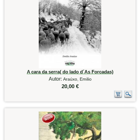
A cara da serra( do lado d´As Forcadas)
Autor:
Araúxo, Emilio
20,00 €