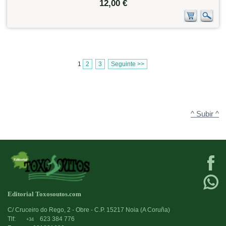
12,00 €
1
2
3
Seguinte >>
^ Subir ^
Editorial Toxosoutos.com
C/ Cruceiro do Rego, 2 - Obre - C.P. 15217 Noia (A Coruña)
Tlf:
623 384 776
+34