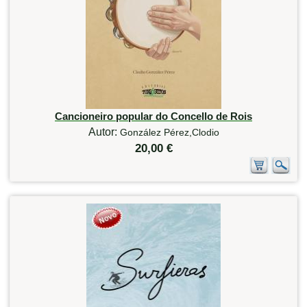
Cancioneiro popular do Concello de Rois
Autor:
González Pérez,Clodio
20,00 €