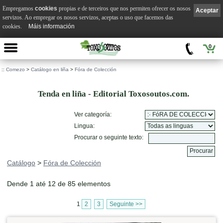
Empregamos
cookies
propias e de terceiros que nos permiten ofrecer os nosos
Aceptar
servizos. Ao empregar os nosos servizos, aceptas o uso que facemos das
cookies.
Máis información
0
::
Comezo
>
Catálogo en liña
>
Fóra de Colección
Tenda en liña - Editorial Toxosoutos.com.
Ver categoría:
Lingua:
Procurar o seguinte texto:
Catálogo
>
Fóra de Colección
Dende 1 até 12 de 85 elementos
1
2
3
Seguinte >>