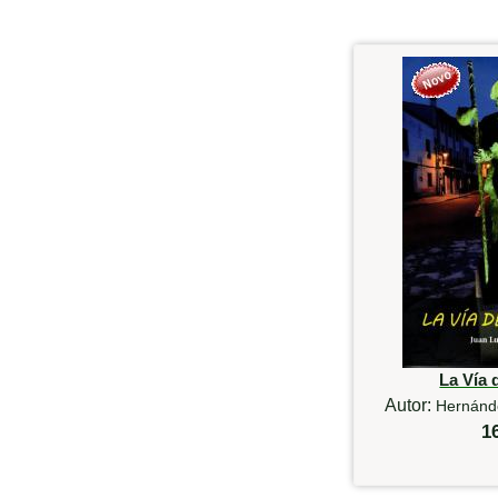
La Vía 
Autor:
Hernánde
1