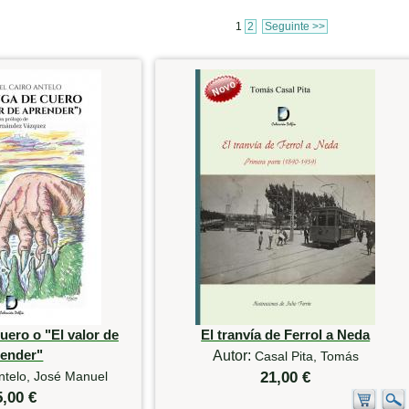
1
2
Seguinte >>
uero o "El valor de
El tranvía de Ferrol a Neda
render"
Autor:
Casal Pita, Tomás
ntelo, José Manuel
21,00 €
5,00 €