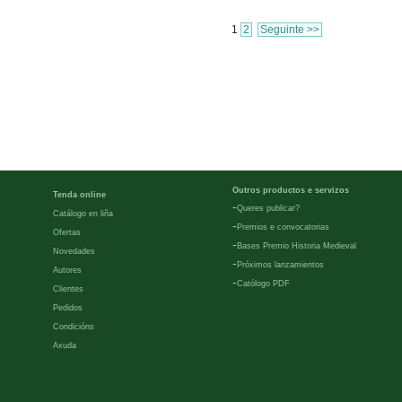
1
2
Seguinte >>
Outros productos e servizos
Tenda online
-
Queres publicar?
Catálogo en liña
-
Premios e convocatorias
Ofertas
-
Bases Premio Historia Medieval
Novedades
-
Próximos lanzamientos
Autores
-
Católogo PDF
Clientes
Pedidos
Condicións
Axuda