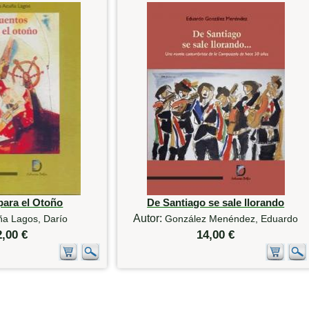
para el Otoño
De Santiago se sale llorando
Autor:
ña Lagos, Darío
González Menéndez, Eduardo
2,00 €
14,00 €