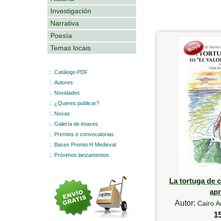
Investigación
Narrativa
Poesía
Temas locais
:.
Catálogo PDF
:.
Autores
:.
Novidades
:.
¿Queres publicar?
:.
Novas
:.
Galería de imaxes
:.
Premios e convocatorias
:.
Bases Premio H Medieval
:.
Próximos lanzamentos
La tortuga de c
ap
Autor:
Cairo A
1