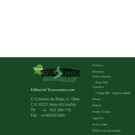
Comezo
Empresa
Onde estamos
Ruta XPS
Contacto
Editorial Toxosoutos.com
Código QR - Cáptura rápida
C/ Cruceiro do Rego, 2 - Obre -
Novas
C.P. 15217 Noia (A Coruña)
Galería
Tlf:
623 384 776
+34
Redes Sociais
Fax:
981821690
+34
Ligazóns
Aviso Legal
Política de privacidade