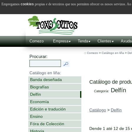
Empregamos
cookies
propias e de terceiros que nos permiten ofrecer os nosos servizos. A
Comezo
Empresa
Tenda
Clientes
Axuda
::
Comezo
>
Catálogo en liña
>
Del
Procurar:
Catálogo en liña:
Banda deseñada
Catálogo de produ
Biografías
Delfín
Categoría:
Delfín
Economía
Edición e tradución
Catálogo
>
Delfín
Ensino
Fóra de Colección
Dende 1 até 12 de 15
Historia