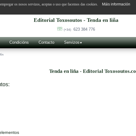
o empregar os nosos servizos, aceptas o uso que facemos das cookies.
Máis información
Editorial Toxosoutos - Tenda en liña
623 384 776
(+34)
Condicións
Contacto
Servizos
fín
Tenda en liña - Editorial Toxosoutos.c
tos:
 elementos