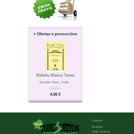
>
Ofertas e promocións
Roberto Blanco Torres
González Pérez, Clodio
6,50 €
4,00 €
Comezo
Empresa
Onde estamos