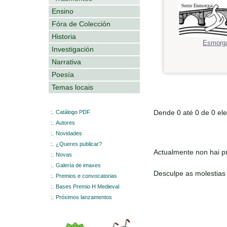
Ensino
Fóra de Colección
Historia
Esmorg
Investigación
Narrativa
Poesía
Temas locais
Dende 0 até 0 de 0 el
:.
Catálogo PDF
:.
Autores
:.
Novidades
:.
¿Queres publicar?
Actualmente non hai pr
:.
Novas
:.
Galería de imaxes
Desculpe as molestias
:.
Premios e convocatorias
:.
Bases Premio H Medieval
:.
Próximos lanzamentos