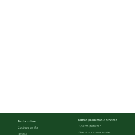
Outros productos e servizos
Tenda online
-
Queres publicar?
Catálogo en liña
-
Premios e convocatorias
Ofertas