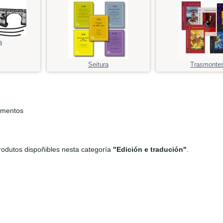
a
Seitura
Trasmonte
ementos
odutos dispoñibles nesta categoría
"Edición e tradución"
.