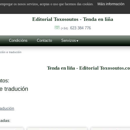
o empregar os nosos servizos, aceptas o uso que facemos das cookies.
Máis información
Editorial Toxosoutos - Tenda en liña
623 384 776
(+34)
Condicións
Contacto
Servizos
ción e tradución
Tenda en liña - Editorial Toxosoutos.c
tos:
e tradución
radución
nadas: