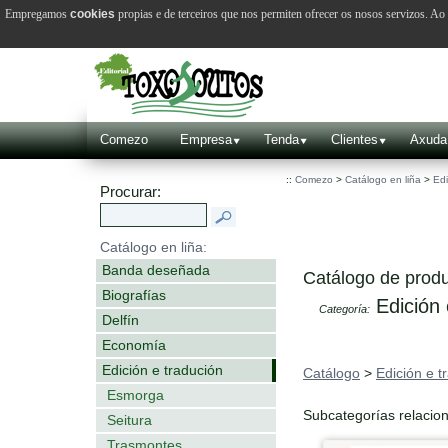
Empregamos
cookies
propias e de terceiros que nos permiten ofrecer os nosos servizos. A
Comezo
Empresa
Tenda
Clientes
Axuda
::
Comezo
>
Catálogo en liña
>
Edi
Procurar:
Catálogo en liña:
Banda deseñada
Catálogo de produ
Biografías
Edición 
Categoría:
Delfín
Economía
Edición e tradución
Catálogo
>
Edición e t
Esmorga
Subcategorías relacio
Seitura
Trasmontes