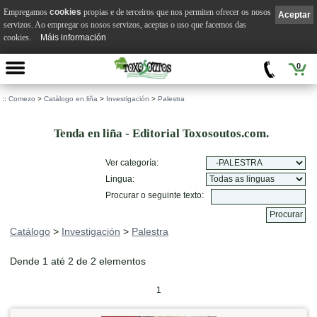
Empregamos
cookies
propias e de terceiros que nos permiten ofrecer os nosos
Aceptar
servizos. Ao empregar os nosos servizos, aceptas o uso que facemos das
cookies.
Máis información
0
::
Comezo
>
Catálogo en liña
>
Investigación
>
Palestra
Tenda en liña - Editorial Toxosoutos.com.
Ver categoría:
Lingua:
Procurar o seguinte texto:
Catálogo
>
Investigación
>
Palestra
Dende 1 até 2 de 2 elementos
1