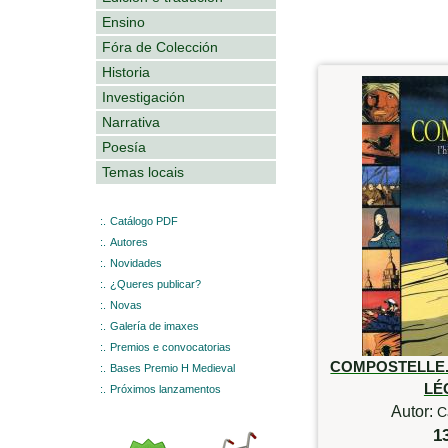
Ensino
Fóra de Colección
Historia
Investigación
Narrativa
Poesía
Temas locais
:.
Catálogo PDF
:.
Autores
:.
Novidades
:.
¿Queres publicar?
:.
Novas
:.
Galería de imaxes
:.
Premios e convocatorias
COMPOSTELLE. 
:.
Bases Premio H Medieval
LÉ
:.
Próximos lanzamentos
Autor:
C
1