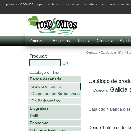
Empregamos
cookies
propias e de terceiros que nos permiten ofrecer os nosos servizos. A
Comezo
Empresa
Tenda
Clientes
Axuda
::
Comezo
>
Catálogo en liña
>
Ba
Procurar:
Catálogo en liña:
Banda deseñada
Catálogo de produ
Galicia en comic
Galicia 
Categoría:
Os pequenos Barbanzóns
Os Barbanzóns
Biografías
Catálogo
>
Banda dis
Delfín
Economía
Dende 1 até 5 de 5 el
Edición e tradución