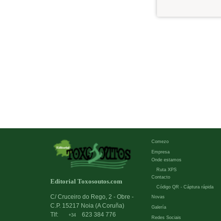
Comezo
Empresa
Onde estamos
Ruta XPS
Contacto
Editorial Toxosoutos.com
Código QR - Cáptura rápida
C/ Cruceiro do Rego, 2 - Obre -
Novas
C.P. 15217 Noia (A Coruña)
Galería
Tlf:
623 384 776
+34
Redes Sociais