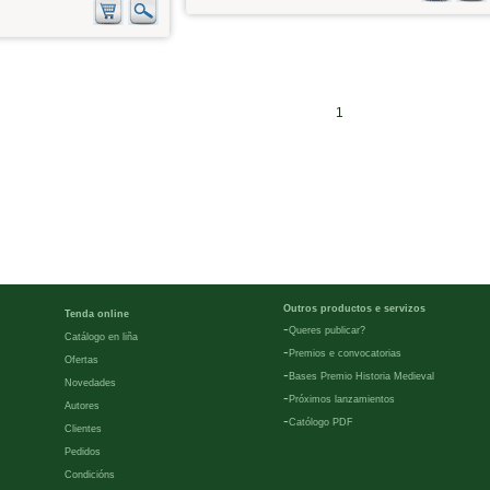
1
Outros productos e servizos
Tenda online
-
Queres publicar?
Catálogo en liña
-
Premios e convocatorias
Ofertas
-
Bases Premio Historia Medieval
Novedades
-
Próximos lanzamientos
Autores
-
Católogo PDF
Clientes
Pedidos
Condicións