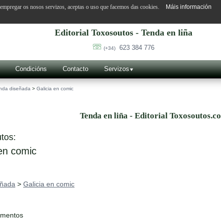
o empregar os nosos servizos, aceptas o uso que facemos das cookies.
Máis información
Editorial Toxosoutos - Tenda en liña
623 384 776
(+34)
Condicións
Contacto
Servizos
nda diseñada
>
Galicia en comic
Tenda en liña - Editorial Toxosoutos.c
tos:
en comic
eñada
>
Galicia en comic
ementos