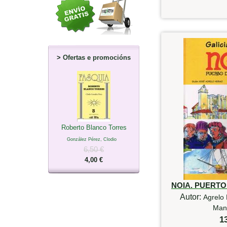
>
Ofertas e promocións
Roberto Blanco Torres
González Pérez, Clodio
6,50 €
4,00 €
NOIA. PUERT
Autor:
Agrelo 
Mant
1