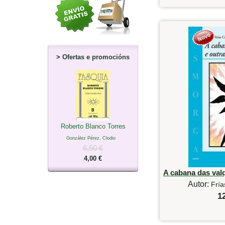
>
Ofertas e promocións
Roberto Blanco Torres
González Pérez, Clodio
6,50 €
4,00 €
A cabana das valq
Autor:
Fría
1