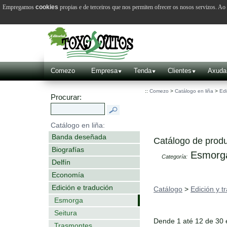
Empregamos
cookies
propias e de terceiros que nos permiten ofrecer os nosos servizos. A
Comezo
Empresa
Tenda
Clientes
Axuda
::
Comezo
>
Catálogo en liña
>
Edi
Procurar:
Catálogo en liña:
Banda deseñada
Catálogo de produ
Biografías
Esmorg
Categoría:
Delfín
Economía
Edición e tradución
Catálogo
>
Edición y t
Esmorga
Seitura
Dende 1 até 12 de 30
Trasmontes