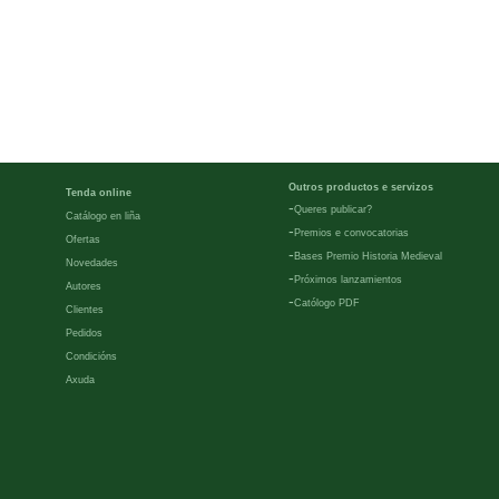
Outros productos e servizos
Tenda online
-
Queres publicar?
Catálogo en liña
-
Premios e convocatorias
Ofertas
-
Bases Premio Historia Medieval
Novedades
-
Próximos lanzamientos
Autores
-
Católogo PDF
Clientes
Pedidos
Condicións
Axuda