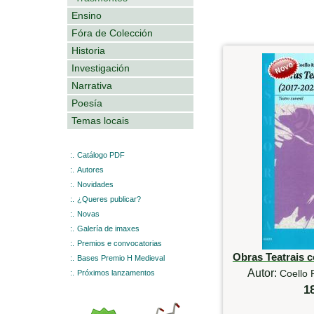
Ensino
Fóra de Colección
Historia
Investigación
Narrativa
Poesía
Temas locais
:.
Catálogo PDF
:.
Autores
:.
Novidades
:.
¿Queres publicar?
:.
Novas
:.
Galería de imaxes
:.
Premios e convocatorias
Obras Teatrais 
:.
Bases Premio H Medieval
Autor:
Coello 
:.
Próximos lanzamentos
1