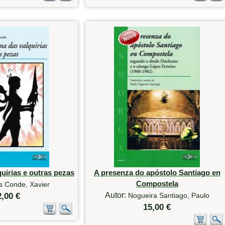
uirias e outras pezas
A presenza do apóstolo Santiago en
Compostela
s Conde, Xavier
Autor:
2,00 €
Nogueira Santiago, Paulo
15,00 €