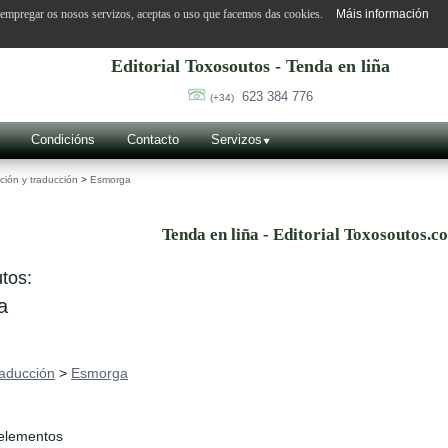
o empregar os nosos servizos, aceptas o uso que facemos das cookies.
Máis información
Editorial Toxosoutos - Tenda en liña
623 384 776
(+34)
Condicións
Contacto
Servizos
ción y traducción
>
Esmorga
Tenda en liña - Editorial Toxosoutos.c
tos:
a
raducción
>
Esmorga
 elementos