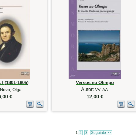
. I (1801-1805)
Versos no Olimpo
Autor:
Novo, Olga
VV. AA.
6,00 €
12,00 €
1
2
3
Seguinte >>