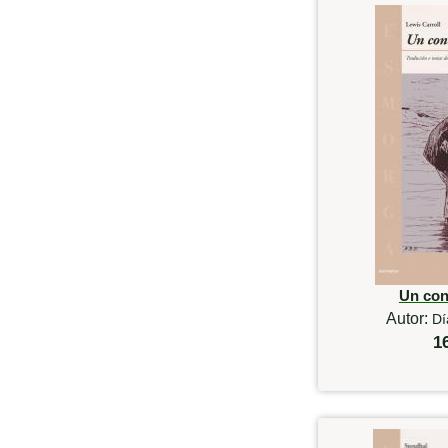
Un con
Autor:
Dí
1