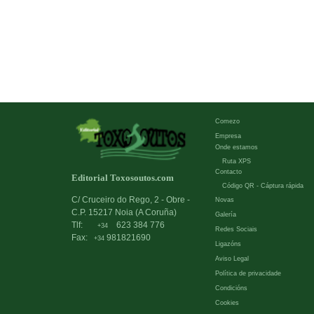
Comezo
Empresa
Onde estamos
Ruta XPS
Contacto
Editorial Toxosoutos.com
Código QR - Cáptura rápida
C/ Cruceiro do Rego, 2 - Obre -
Novas
C.P. 15217 Noia (A Coruña)
Galería
Tlf:
623 384 776
+34
Redes Sociais
Fax:
981821690
+34
Ligazóns
Aviso Legal
Política de privacidade
Condicións
Cookies