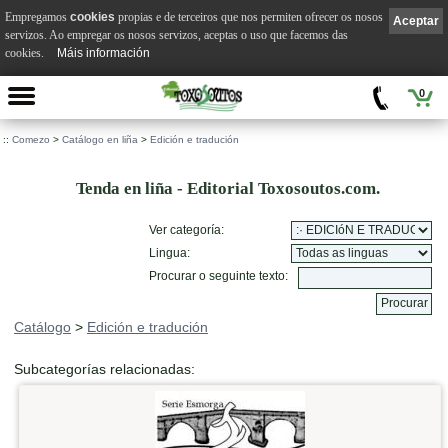
Empregamos
cookies
propias e de terceiros que nos permiten ofrecer os nosos
Aceptar
servizos. Ao empregar os nosos servizos, aceptas o uso que facemos das
cookies.
Máis información
0
::
Comezo
>
Catálogo en liña
>
Edición e tradución
Tenda en liña - Editorial Toxosoutos.com.
Ver categoría:
Lingua:
Procurar o seguinte texto:
Catálogo
>
Edición e tradución
Subcategorías relacionadas: