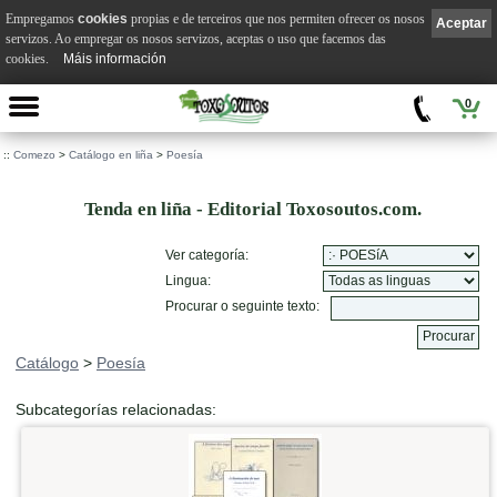
Empregamos
cookies
propias e de terceiros que nos permiten ofrecer os nosos
Aceptar
servizos. Ao empregar os nosos servizos, aceptas o uso que facemos das
cookies.
Máis información
0
::
Comezo
>
Catálogo en liña
>
Poesía
Tenda en liña - Editorial Toxosoutos.com.
Ver categoría:
Lingua:
Procurar o seguinte texto:
Catálogo
>
Poesía
Subcategorías relacionadas: