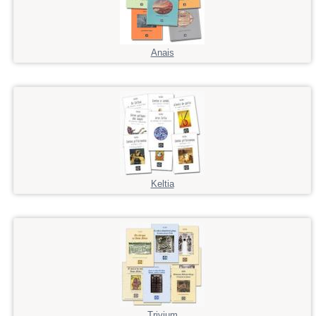
Anais
Keltia
Trivium