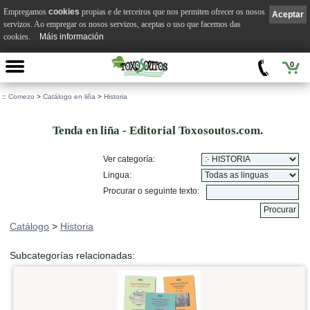
Empregamos
cookies
propias e de terceiros que nos permiten ofrecer os nosos
Aceptar
servizos. Ao empregar os nosos servizos, aceptas o uso que facemos das
cookies.
Máis información
0
::
Comezo
>
Catálogo en liña
>
Historia
Tenda en liña - Editorial Toxosoutos.com.
Ver categoría:
Lingua:
Procurar o seguinte texto:
Catálogo
>
Historia
Subcategorías relacionadas: