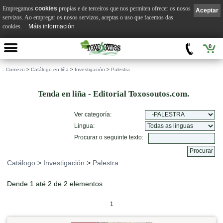
Empregamos
cookies
propias e de terceiros que nos permiten ofrecer os nosos
Aceptar
servizos. Ao empregar os nosos servizos, aceptas o uso que facemos das
cookies.
Máis información
0
::
Comezo
>
Catálogo en liña
>
Investigación
>
Palestra
Tenda en liña - Editorial Toxosoutos.com.
Ver categoría:
Lingua:
Procurar o seguinte texto:
Catálogo
>
Investigación
>
Palestra
Dende 1 até 2 de 2 elementos
1