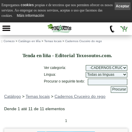
Empregamos
cookies
propias e de terceiros que nos permiten ofrecer os nosos
Aceptar
servizos. Ao empregar os nosos servizos, aceptas o uso que facemos das
cookies.
Máis información
0
::
Comezo
>
Catálogo en liña
>
Temas locais
>
Cadernos Cruceiro do rego
Tenda en liña - Editorial Toxosoutos.com.
Ver categoría:
Lingua:
Procurar o seguinte texto:
Catálogo
>
Temas locais
>
Cadernos Cruceiro do rego
Dende 1 até 11 de 11 elementos
1