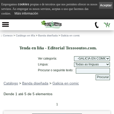
Empregamos
cookies
propias e de terceiros que nos permiten ofrecer os nosos
Aceptar
servizos. Ao empregar os nosos servizos, aceptas o uso que facemos das
cookies.
Máis información
0
::
Comezo
>
Catálogo en liña
>
Banda diseñada
>
Galicia en comic
Tenda en liña - Editorial Toxosoutos.com.
Ver categoría:
Lingua:
Procurar o seguinte texto:
Catálogo
>
Banda diseñada
>
Galicia en comic
Dende 1 até 5 de 5 elementos
1