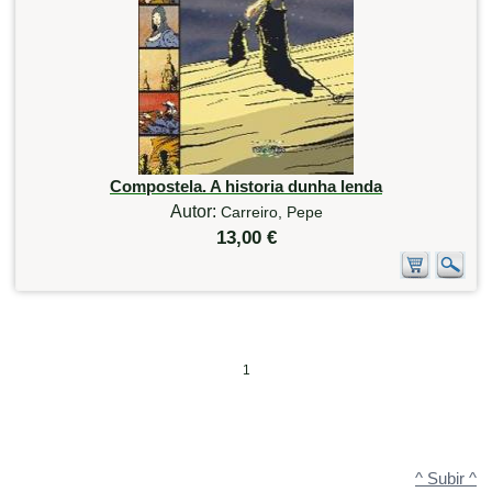
Compostela. A historia dunha lenda
Autor:
Carreiro, Pepe
13,00 €
1
^ Subir ^