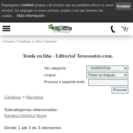
Empregamos
cookies
propias e de terceiros que nos permiten ofrecer os nosos
Aceptar
servizos. Ao empregar os nosos servizos, aceptas o uso que facemos das
cookies.
Máis información
0
::
Comezo
>
Catálogo en liña
>
Narrativa
Tenda en liña - Editorial Toxosoutos.com.
Ver categoría:
Lingua:
Procurar o seguinte texto:
Catálogo
>
Narrativa
Subcategorías relacionadas:
Narrativa histórica
Nume
Dende 1 até 3 de 3 elementos