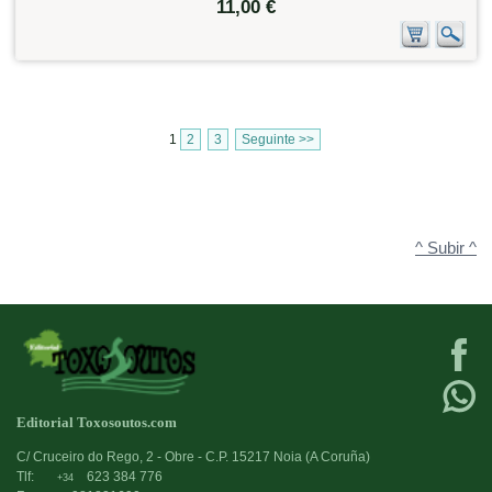
11,00 €
1
2
3
Seguinte >>
^ Subir ^
Editorial Toxosoutos.com
C/ Cruceiro do Rego, 2 - Obre - C.P. 15217 Noia (A Coruña)
Tlf:
623 384 776
+34