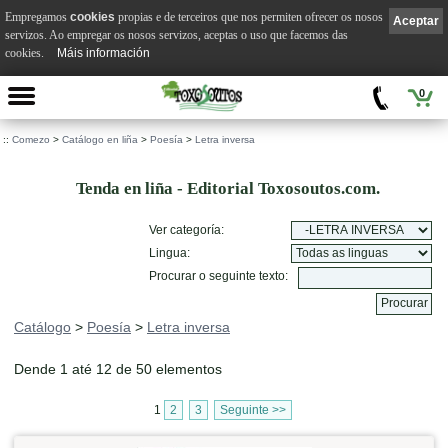
Empregamos
cookies
propias e de terceiros que nos permiten ofrecer os nosos
Aceptar
servizos. Ao empregar os nosos servizos, aceptas o uso que facemos das
cookies.
Máis información
0
::
Comezo
>
Catálogo en liña
>
Poesía
>
Letra inversa
Tenda en liña - Editorial Toxosoutos.com.
Ver categoría:
Lingua:
Procurar o seguinte texto:
Catálogo
>
Poesía
>
Letra inversa
Dende 1 até 12 de 50 elementos
1
2
3
Seguinte >>