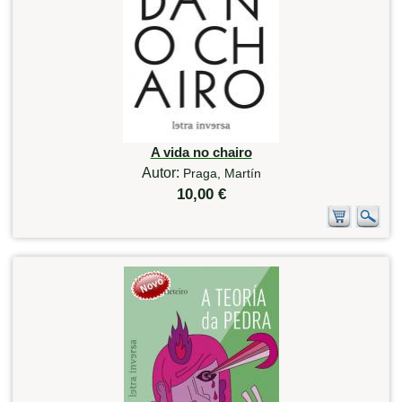
A vida no chairo
Autor:
Praga, Martín
10,00 €