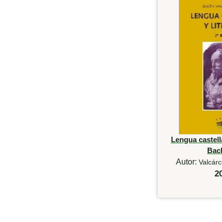
Lengua castella
Bach
Autor:
Valcárc
2