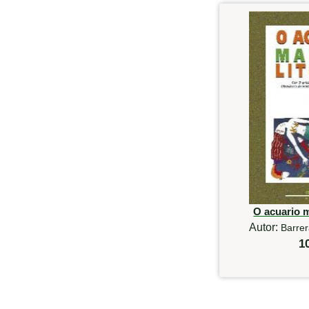
O acuario m
Autor:
Barre
1