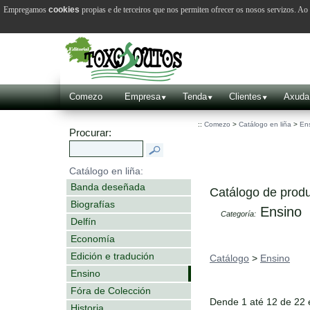
Empregamos
cookies
propias e de terceiros que nos permiten ofrecer os nosos servizos. A
Comezo
Empresa
Tenda
Clientes
Axuda
::
Comezo
>
Catálogo en liña
>
En
Procurar:
Catálogo en liña:
Banda deseñada
Catálogo de produ
Biografías
Ensino
Categoría:
Delfín
Economía
Edición e tradución
Catálogo
>
Ensino
Ensino
Fóra de Colección
Dende 1 até 12 de 22
Historia