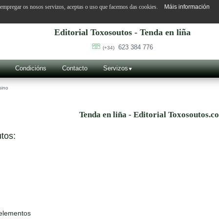
o empregar os nosos servizos, aceptas o uso que facemos das cookies.
Máis información
Editorial Toxosoutos - Tenda en liña
623 384 776
(+34)
Condicións
Contacto
Servizos
sino
Tenda en liña - Editorial Toxosoutos.c
tos:
 elementos