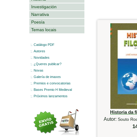
Investigación
Narrativa
Poesía
Temas locais
:.
Catálogo PDF
:.
Autores
:.
Novidades
:.
¿Queres publicar?
:.
Novas
:.
Galería de imaxes
:.
Premios e convocatorias
:.
Bases Premio H Medieval
:.
Próximos lanzamentos
Historia da f
Autor:
Souto Ro
1