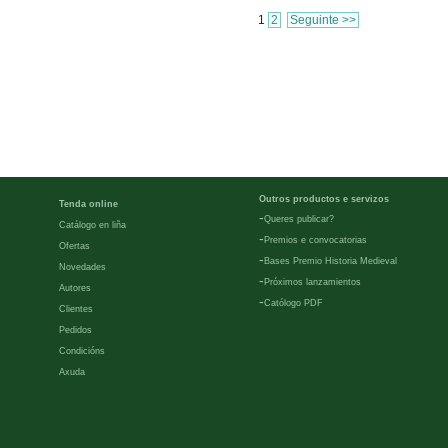
1
2
Seguinte >>
Outros productos e servizos
Tenda online
-
Queres publicar?
Catálogo en liña
-
Premios e convocatorias
Ofertas
-
Bases Premio Historia Medieval
Novedades
-
Próximos lanzamientos
Autores
-
Católogo PDF
Clientes
Pedidos
Condicións
Axuda