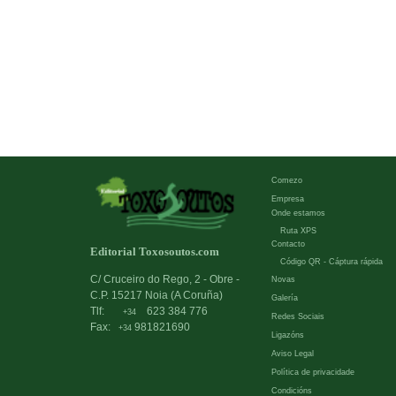
Comezo
Empresa
Onde estamos
Ruta XPS
Contacto
Editorial Toxosoutos.com
Código QR - Cáptura rápida
C/ Cruceiro do Rego, 2 - Obre -
Novas
C.P. 15217 Noia (A Coruña)
Galería
Tlf:
623 384 776
+34
Redes Sociais
Fax:
981821690
+34
Ligazóns
Aviso Legal
Política de privacidade
Condicións