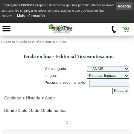
Empregamos
cookies
propias e de terceiros que nos permiten ofrecer os nosos
Aceptar
servizos. Ao empregar os nosos servizos, aceptas o uso que facemos das
cookies.
Máis información
0
::
Comezo
>
Catálogo en liña
>
Historia
>
Anais
Tenda en liña - Editorial Toxosoutos.com.
Ver categoría:
Lingua:
Procurar o seguinte texto:
Catálogo
>
Historia
>
Anais
Dende 1 até 10 de 10 elementos
1