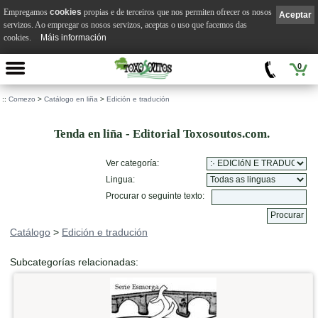
Empregamos
cookies
propias e de terceiros que nos permiten ofrecer os nosos
Aceptar
servizos. Ao empregar os nosos servizos, aceptas o uso que facemos das
cookies.
Máis información
0
::
Comezo
>
Catálogo en liña
>
Edición e tradución
Tenda en liña - Editorial Toxosoutos.com.
Ver categoría:
Lingua:
Procurar o seguinte texto:
Catálogo
>
Edición e tradución
Subcategorías relacionadas: