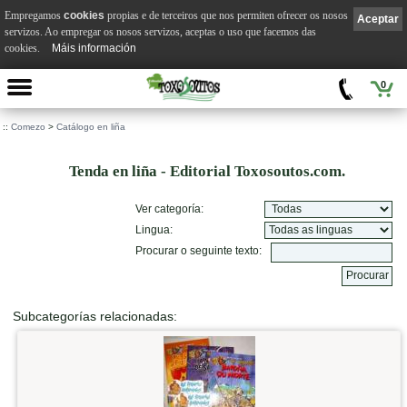
Empregamos
cookies
propias e de terceiros que nos permiten ofrecer os nosos
Aceptar
servizos. Ao empregar os nosos servizos, aceptas o uso que facemos das
cookies.
Máis información
0
::
Comezo
>
Catálogo en liña
Tenda en liña - Editorial Toxosoutos.com.
Ver categoría:
Lingua:
Procurar o seguinte texto:
Subcategorías relacionadas: