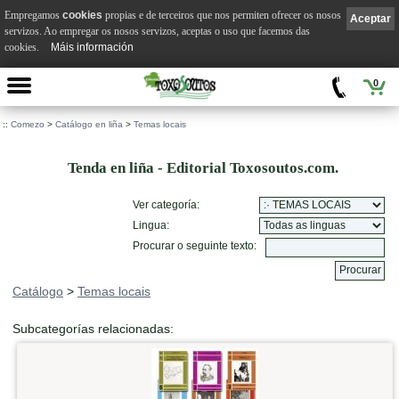
Empregamos
cookies
propias e de terceiros que nos permiten ofrecer os nosos
Aceptar
servizos. Ao empregar os nosos servizos, aceptas o uso que facemos das
cookies.
Máis información
0
::
Comezo
>
Catálogo en liña
>
Temas locais
Tenda en liña - Editorial Toxosoutos.com.
Ver categoría:
Lingua:
Procurar o seguinte texto:
Catálogo
>
Temas locais
Subcategorías relacionadas: