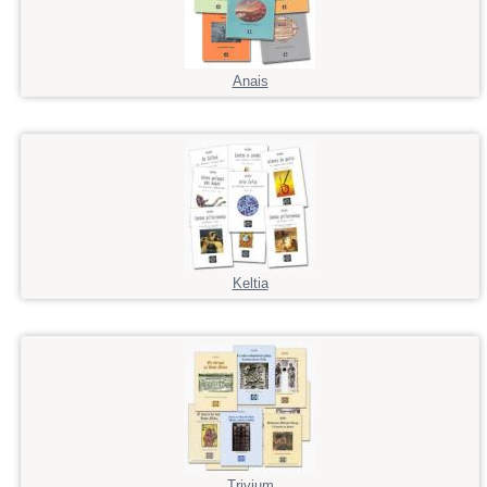
Anais
Keltia
Trivium