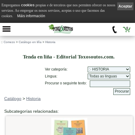
Empregamos
cookies
propias e de terceiros que nos permiten ofrecer os nosos
Aceptar
servizos. Ao empregar os nosos servizos, aceptas o uso que facemos das
cookies.
Máis información
0
::
Comezo
>
Catálogo en liña
>
Historia
Tenda en liña - Editorial Toxosoutos.com.
Ver categoría:
Lingua:
Procurar o seguinte texto:
Catálogo
>
Historia
Subcategorías relacionadas: