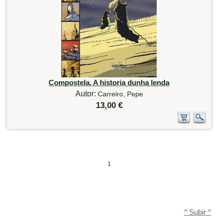
Compostela. A historia dunha lenda
Autor:
Carreiro, Pepe
13,00 €
1
^ Subir ^