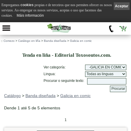
Empregamos
cookies
propias e de terceiros que nos permiten ofrecer os nosos
Aceptar
servizos. Ao empregar os nosos servizos, aceptas o uso que facemos das
cookies.
Máis información
0
::
Comezo
>
Catálogo en liña
>
Banda diseñada
>
Galicia en comic
Tenda en liña - Editorial Toxosoutos.com.
Ver categoría:
Lingua:
Procurar o seguinte texto:
Catálogo
>
Banda diseñada
>
Galicia en comic
Dende 1 até 5 de 5 elementos
1