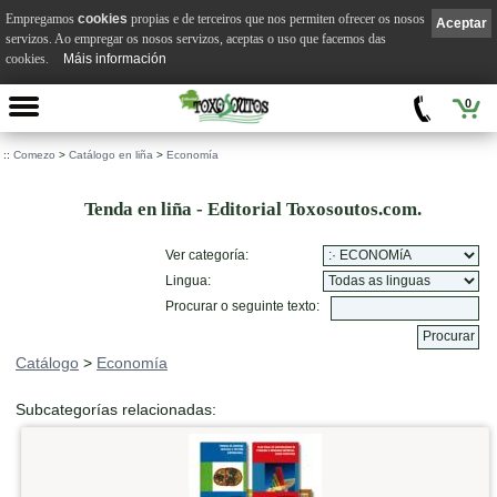
Empregamos
cookies
propias e de terceiros que nos permiten ofrecer os nosos
Aceptar
servizos. Ao empregar os nosos servizos, aceptas o uso que facemos das
cookies.
Máis información
0
::
Comezo
>
Catálogo en liña
>
Economía
Tenda en liña - Editorial Toxosoutos.com.
Ver categoría:
Lingua:
Procurar o seguinte texto:
Catálogo
>
Economía
Subcategorías relacionadas: