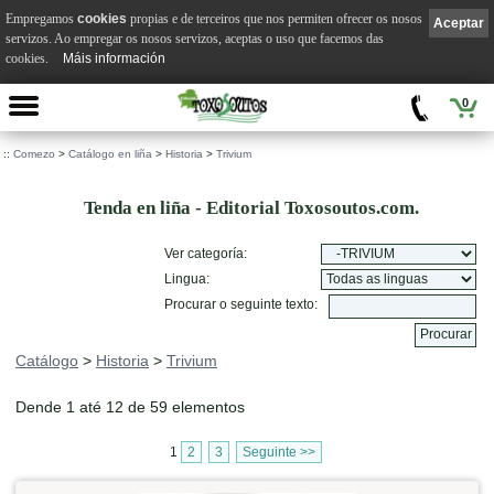
Empregamos
cookies
propias e de terceiros que nos permiten ofrecer os nosos
Aceptar
servizos. Ao empregar os nosos servizos, aceptas o uso que facemos das
cookies.
Máis información
0
::
Comezo
>
Catálogo en liña
>
Historia
>
Trivium
Tenda en liña - Editorial Toxosoutos.com.
Ver categoría:
Lingua:
Procurar o seguinte texto:
Catálogo
>
Historia
>
Trivium
Dende 1 até 12 de 59 elementos
1
2
3
Seguinte >>