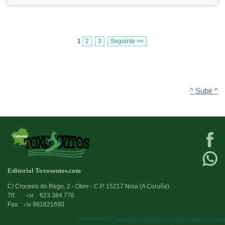
1
2
3
Seguinte >>
^ Subir ^
Editorial Toxosoutos.com
C/ Cruceiro do Rego, 2 - Obre - C.P. 15217 Noia (A Coruña)
Tlf:
623 384 776
+34
Fax:
981821690
+34
Deseño web:->
kantaronet - Deseño de páxinas web en Galicia