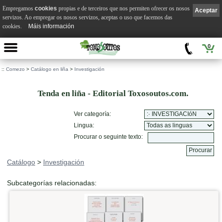
Empregamos
cookies
propias e de terceiros que nos permiten ofrecer os nosos
Aceptar
servizos. Ao empregar os nosos servizos, aceptas o uso que facemos das
cookies.
Máis información
0
::
Comezo
>
Catálogo en liña
>
Investigación
Tenda en liña - Editorial Toxosoutos.com.
Ver categoría:
Lingua:
Procurar o seguinte texto:
Catálogo
>
Investigación
Subcategorías relacionadas: