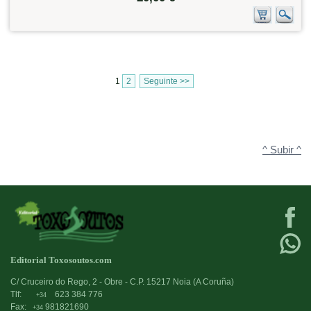
1
2
Seguinte >>
^ Subir ^
Editorial Toxosoutos.com
C/ Cruceiro do Rego, 2 - Obre - C.P. 15217 Noia (A Coruña)
Tlf:
623 384 776
+34
Fax:
981821690
+34