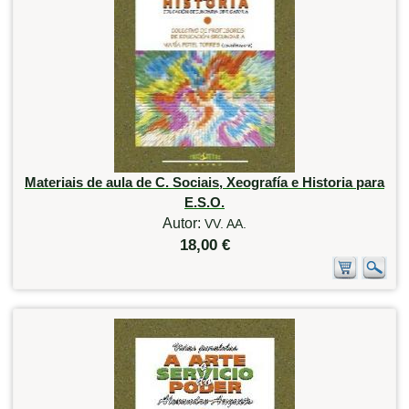
Materiais de aula de C. Sociais, Xeografía e Historia para
E.S.O.
Autor:
VV. AA.
18,00 €