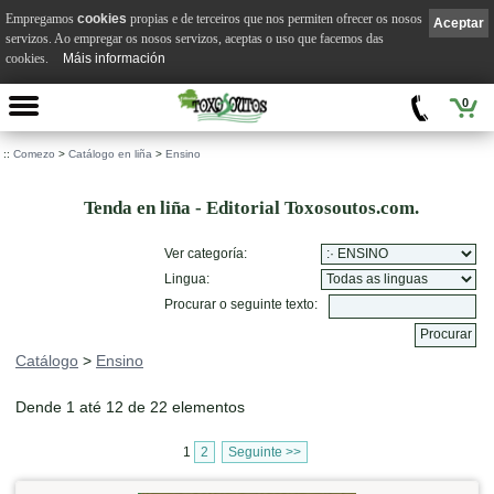
Empregamos
cookies
propias e de terceiros que nos permiten ofrecer os nosos
Aceptar
servizos. Ao empregar os nosos servizos, aceptas o uso que facemos das
cookies.
Máis información
0
::
Comezo
>
Catálogo en liña
>
Ensino
Tenda en liña - Editorial Toxosoutos.com.
Ver categoría:
Lingua:
Procurar o seguinte texto:
Catálogo
>
Ensino
Dende 1 até 12 de 22 elementos
1
2
Seguinte >>