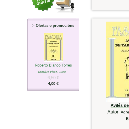
>
Ofertas e promocións
Roberto Blanco Torres
González Pérez, Clodio
6,50 €
4,00 €
Avilés d
Autor:
Agre
6