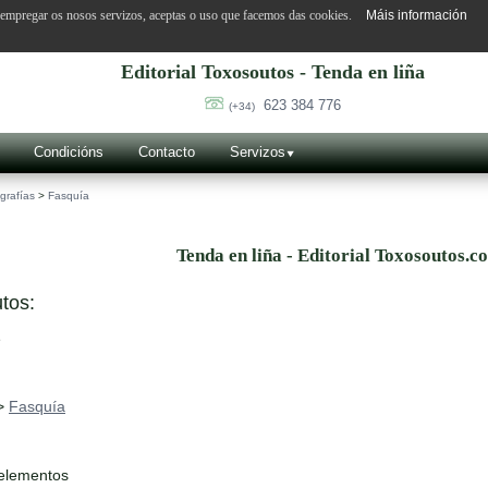
o empregar os nosos servizos, aceptas o uso que facemos das cookies.
Máis información
Editorial Toxosoutos - Tenda en liña
623 384 776
(+34)
Condicións
Contacto
Servizos
grafías
>
Fasquía
Tenda en liña - Editorial Toxosoutos.c
tos:
>
Fasquía
 elementos