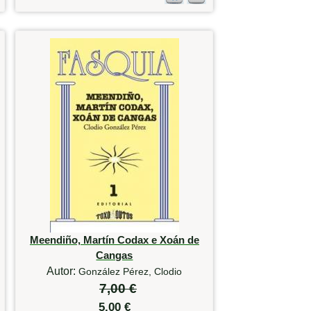
Meendiño, Martín Codax e Xoán de
Cangas
Autor:
González Pérez, Clodio
7,00 €
5,00 €