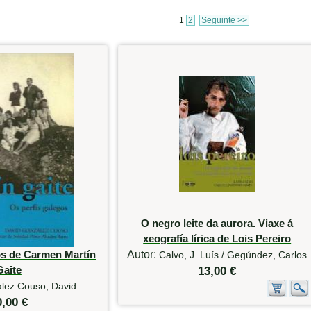
1
2
Seguinte >>
O negro leite da aurora. Viaxe á
xeografía lírica de Lois Pereiro
os de Carmen Martín
Autor:
Calvo, J. Luís / Gegúndez, Carlos
Gaite
13,00 €
lez Couso, David
0,00 €