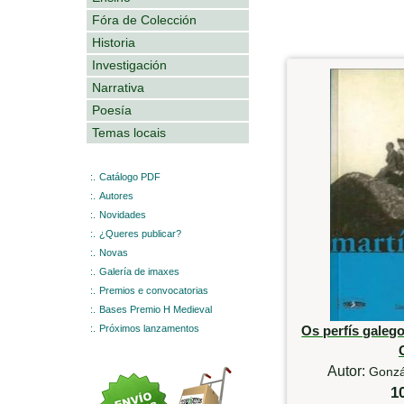
Fóra de Colección
Historia
Investigación
Narrativa
Poesía
Temas locais
:.
Catálogo PDF
:.
Autores
:.
Novidades
:.
¿Queres publicar?
:.
Novas
:.
Galería de imaxes
:.
Premios e convocatorias
:.
Bases Premio H Medieval
:.
Próximos lanzamentos
Os perfís galeg
Autor:
Gonzá
1