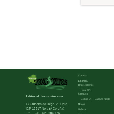
Comezo
Empresa
Onde estamos
Ruta XPS
Contacto
Editorial Toxosoutos.com
Código QR - Cáptura rápida
C/ Cruceiro do Rego, 2 - Obre -
Novas
C.P. 15217 Noia (A Coruña)
Galería
Tlf:
623 384 776
+34