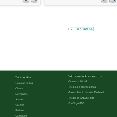
1
2
Seguinte >>
Outros productos e servizos
Tenda online
-
Queres publicar?
Catálogo en liña
-
Premios e convocatorias
Ofertas
-
Bases Premio Historia Medieval
Novedades
-
Próximos lanzamientos
Autores
-
Católogo PDF
Clientes
Pedidos
Condicións