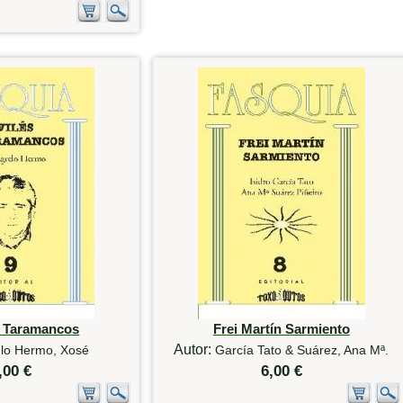
e Taramancos
Frei Martín Sarmiento
Autor:
lo Hermo, Xosé
García Tato & Suárez, Ana Mª.
,00 €
6,00 €