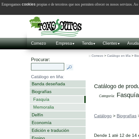
Empregamos
cookies
propias e de terceiros que nos permiten ofrecer os nosos servizos. A
Comezo
Empresa
Tenda
Clientes
Axuda
::
Comezo
>
Catálogo en liña
>
Bio
Procurar:
Catálogo en liña:
Banda deseñada
Catálogo de produ
Biografías
Fasquía
Categoría:
Fasquía
Memoralia
Delfín
Catálogo
>
Biografías
Economía
Edición e tradución
Dende 1 até 12 de 14
Ensino