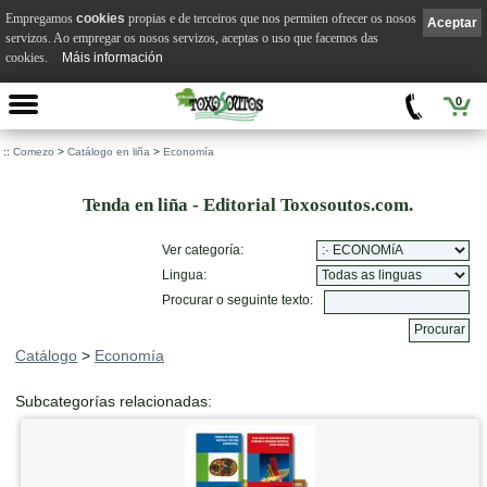
Empregamos
cookies
propias e de terceiros que nos permiten ofrecer os nosos
Aceptar
servizos. Ao empregar os nosos servizos, aceptas o uso que facemos das
cookies.
Máis información
0
::
Comezo
>
Catálogo en liña
>
Economía
Tenda en liña - Editorial Toxosoutos.com.
Ver categoría:
Lingua:
Procurar o seguinte texto:
Catálogo
>
Economía
Subcategorías relacionadas: