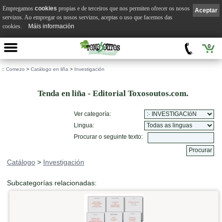
Empregamos
cookies
propias e de terceiros que nos permiten ofrecer os nosos
Aceptar
servizos. Ao empregar os nosos servizos, aceptas o uso que facemos das
cookies.
Máis información
0
::
Comezo
>
Catálogo en liña
>
Investigación
Tenda en liña - Editorial Toxosoutos.com.
Ver categoría:
Lingua:
Procurar o seguinte texto:
Catálogo
>
Investigación
Subcategorías relacionadas: