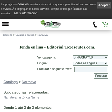
Empregamos
cookies
propias e de terceiros que nos permiten ofrecer os nosos
Aceptar
servizos. Ao empregar os nosos servizos, aceptas o uso que facemos das
cookies.
Máis información
0
::
Comezo
>
Catálogo en liña
>
Narrativa
Tenda en liña - Editorial Toxosoutos.com.
Ver categoría:
Lingua:
Procurar o seguinte texto:
Catálogo
>
Narrativa
Subcategorías relacionadas:
Narrativa histórica
Nume
Dende 1 até 3 de 3 elementos