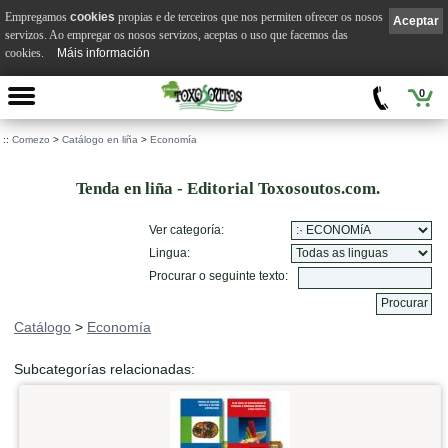
Empregamos
cookies
propias e de terceiros que nos permiten ofrecer os nosos
Aceptar
servizos. Ao empregar os nosos servizos, aceptas o uso que facemos das
cookies.
Máis información
0
::
Comezo
>
Catálogo en liña
>
Economía
Tenda en liña - Editorial Toxosoutos.com.
Ver categoría:
Lingua:
Procurar o seguinte texto:
Catálogo
>
Economía
Subcategorías relacionadas: